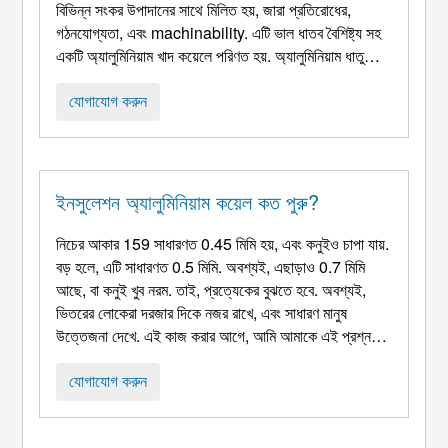
বিভিন্ন সংকর উপাদানের সাথে মিলিত হয়, জারা প্রতিরোধের,
গঠনযোগ্যতা, এবং machinability. এটি ভাল ধাতব বৈশিষ্ট্য সহ
একটি অ্যালুমিনিয়াম খাদ কয়েলে পরিণত হয়. অ্যালুমিনিয়াম ধাতুতে
বিভিন্ন সংকর উপাদান যুক্ত করা হয়, এবং প্রাপ্ত অ্যালুমিনিয়াম
কয়েলের বিভিন্ন বৈশিষ্ট্য রয়েছে. কাস্টমাইজড অ্যালুমিনিয়াম কয়েল
যোগাযোগ করুন
...
ইনসুলেশন অ্যালুমিনিয়াম কয়েল কত পুরু?
নিচের আকার 159 সাধারণত 0.45 মিমি হয়, এবং কনুইও চাপা যায়.
বড় হলে, এটি সাধারণত 0.5 মিমি. অবশ্যই, এছাড়াও 0.7 মিমি
আছে, বা কনুই খুব নরম. তাই, প্রত্যেকের বুঝতে হবে. অবশ্যই,
ভিতরের লোকেরা দরজার দিকে নজর রাখে, এবং সাধারণ মানুষ
উত্তেজনা দেখে. এই কাজ করার আগে, আমি আমাকে এই প্রশ্ন
জিজ্ঞাসা. আমি এমনকি 0.45 মিমি পুরুত্ব কি জানি না. এটা মাত্র
কয়েক বছর পর ...
যোগাযোগ করুন