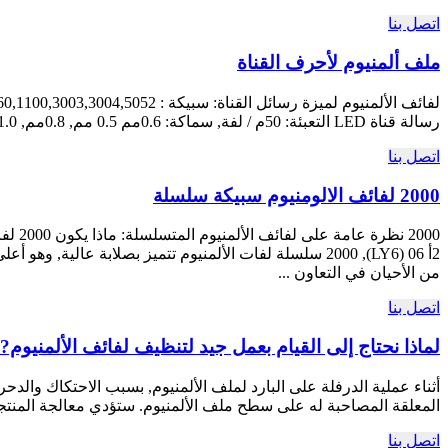
اتصل بنا
ملف ألمنيوم لأحرف القناة
رسالة قناة LED التعبئة: 50م / لفة, سماكة: 0.6مم 0.5 مم, 0.8مم, 1.0مم, 1.2سمك مم لاختياري 2. لا يتلاشى اللون أو يتساقط الطلاء خلال 5-10 سنوات على الأقل. 3. إنه v ...
اتصل بنا
2000 لفائف الالومنيوم سبيكة سلسلة
من الأحيان في التعاون ...
اتصل بنا
لماذا نحتاج إلى القيام بعمل جيد لتنظيف لفائف الألمنيوم?
أثناء عملية الدرفلة على البارد لملف الألمنيوم, بسبب الاحتكاك وا
المعلقة المصاحبة له على سطح ملف الألمنيوم. ستؤدي معالجة المنتجات 
اتصل بنا