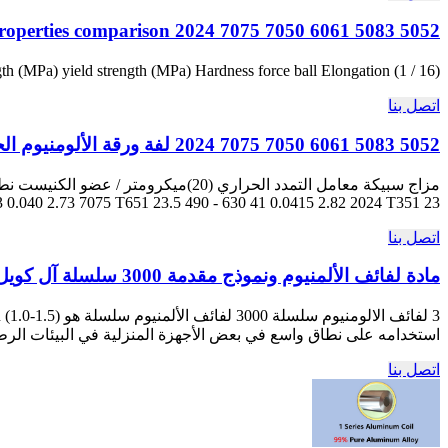
roperties comparison
5052 5083 6061 7050 7075 2024
(1 / 16) سماكة 5052 H0 12 5083 H5 14 6061 T5 12 7050 T735 10 7075 T50 11 2024 T20 20
Hardness force ball Elongation
)
MPa
(
yield strength
)
MPa
(
gth
اتصل بنا
5052 5083 6061 7050 7075 2024 لفة ورقة الألومنيوم الخصائص الفيزيائية
0.040 2.73 7075 T651 23.5 490 - 630 41 0.0415 2.82 2024 T351 23 ...
اتصل بنا
مادة لفائف الألمنيوم ونموذج مقدمة 3000 سلسلة آل كويل
استخدامه على نطاق واسع في بعض الأجهزة المنزلية في البيئات الرطبة, مثل مكيفات
اتصل بنا