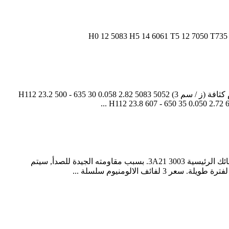
مزاج سبيكة معامل التمدد الحراري (20)ميكرومتر / عضو الكنيست نطاق نقطة الانصهار(℃) التوصيل ( %IACS ) المقاومة النوعية Ωmm2 / م كثافة (ز / سم 3) 5052 H112 23.2 500 - 635 30 0.058 2.82 5083
H112 23.8 607 - 650 35 0.050 2.72 6
3 لفائف الالومنيوم سلسلة 3000 لفائف الألمنيوم سلسلة هو Al + Mn (1.0-1.5) سبيكة, التي تتميز بخصائص جيدة لمقاومة الصدأ والتآكل. السبائك الرئيسية 3003 3A21. بسبب مقاومته الجيدة للصدأ, سيتم
 الالومنيوم سلسلة ...