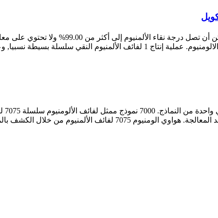
لموجات فوق الصوتية, للتأكد من عدم وجود حصى, انا ...