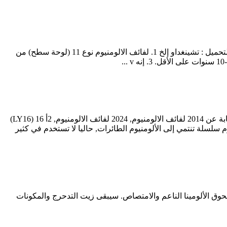
لفائف الألمنيوم لميزة رسائل القناة: سبيكة : 1050,1060,1100,3003,3004,5052 سماكة : 0.15-6.0مم عرض : 25-1600مم مصدق : ISO ميناء التحميل : تشينغداو إلخ 1. لفائف الالومنيوم نوع 11 (لوحة سطح) من
2000 نظرة عامة على لفائف الألمنيوم المتسلسلة: ماذا يكون 2000 لفائف سبائك الألومنيوم سلسلة? 2000 لفائف الالومنيوم سبيكة سلسلة نيابة عن 2014 لفائف الالومنيوم, 2024 لفائف الالومنيوم, 2أ 16 (LY16)
م تتميز بصلابة عالية, وهو أعلى محتوى من الجنس الأصلي للنحاس, حول 3-5%. 2000 لفائف الألومنيوم سلسلة تنتمي إلى الألومنيوم الطائرات, حاليا لا تستخدم في كثير
حوق الألومينا الناعم والامتصاص. سيبقى زيت التدحرج والمكونات