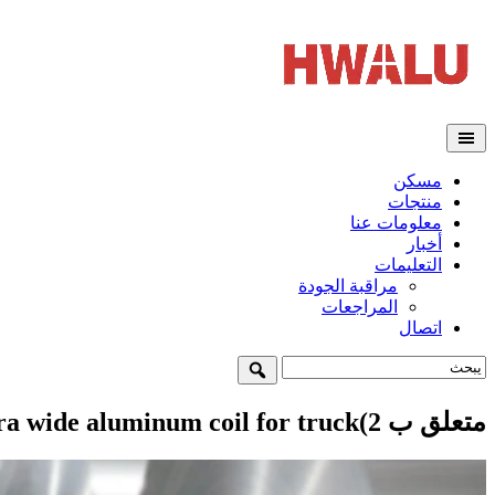
مسكن
منتجات
معلومات عنا
أخبار
التعليمات
مراقبة الجودة
المراجعات
اتصال
متعلق ب 2)
ra wide aluminum coil for truck