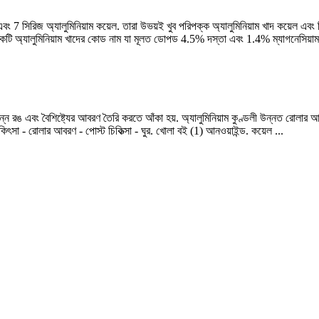
ং 7 সিরিজ অ্যালুমিনিয়াম কয়েল. তারা উভয়ই খুব পরিপক্ক অ্যালুমিনিয়াম খাদ কয়েল এবং 
 অ্যালুমিনিয়াম খাদের কোড নাম যা মূলত ডোপড 4.5% দস্তা এবং 1.4% ম্যাগনেসিয়াম.
্ন রঙ এবং বৈশিষ্ট্যের আবরণ তৈরি করতে আঁকা হয়. অ্যালুমিনিয়াম কুণ্ডলী উন্নত রোলার আবরণ 
ক-চিকিৎসা - রোলার আবরণ - পোস্ট চিকিত্সা - ঘুর. খোলা বই (1) আনওয়াইন্ড. কয়েল ...