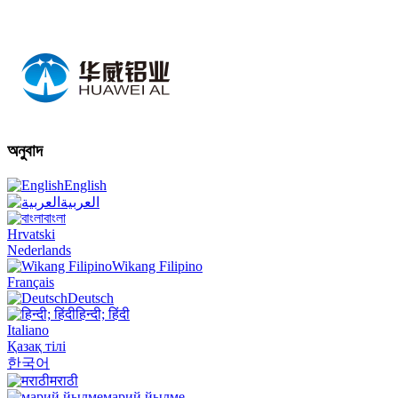
অনুবাদ
English
العربية
বাংলা
Hrvatski
Nederlands
Wikang Filipino
Français
Deutsch
हिन्दी; हिंदी
Italiano
Қазақ тілі
한국어
मराठी
марий йылме