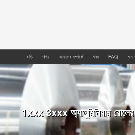
বাড়ি
পণ্য
আমাদের সম্পর্কে
খবর
FAQ
মান নি
1xxx 3xxx অ্যালুমিনিয়াম রোলের স