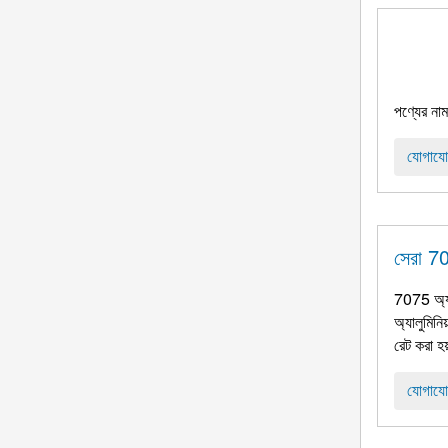
পণ্যের ন
যোগাযো
সেরা 70
7075 অ্যাল
অ্যালুমিনি
রেট করা হয
যোগাযো