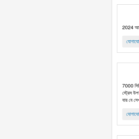
2024 আগে
যোগাযো
7000 সিরি
স্ট্রেস উপ
যায় যে স
যোগাযো