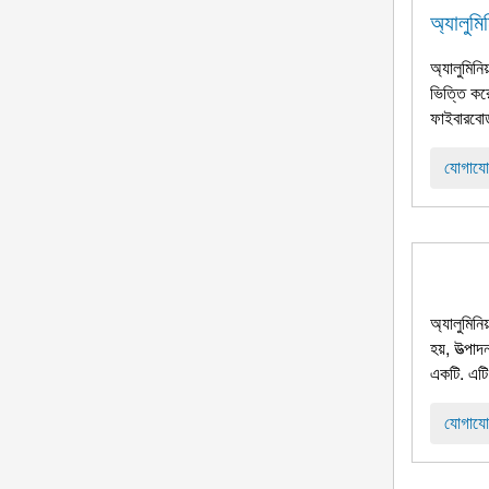
অ্যালুমি
অ্যালুমিনি
ভিত্তি করে
ফাইবারবোর্
যোগাযো
অ্যালুমিনি
হয়, উত্পা
একটি. এটি 
যোগাযো