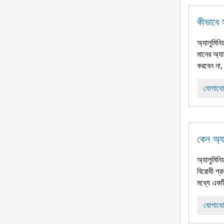
কীভাবে 
অ্যালুমিনি
মানের অ্যা
করবেন না, 
যোগাযো
কেন অ্য
অ্যালুমিনি
বিরোধী প্র
মধ্যে একট
যোগাযো