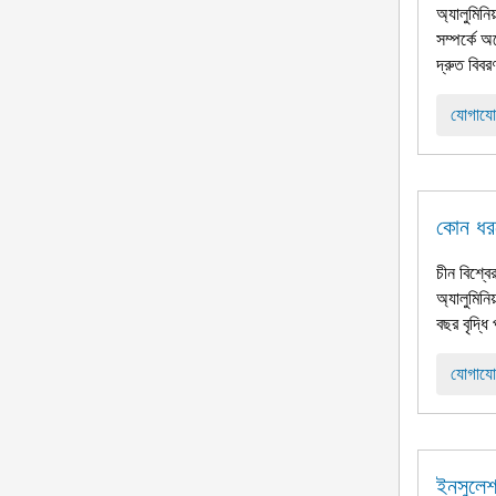
অ্যালুমিনি
সম্পর্কে 
দ্রুত বিবর
যোগাযো
কোন ধরন
চীন বিশ্বে
অ্যালুমিনি
বছর বৃদ্ধি 
যোগাযো
ইনসুলেশ