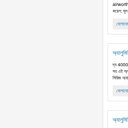
airworthin
কয়েল: মূল
যোগাযো
অ্যালুম
দ্য 4000 
সহ এই অ্যা
সিরিজ অ্যা
যোগাযো
অ্যালুম