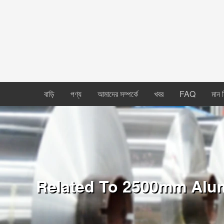
বাড়ি
পণ্য
আমাদের সম্পর্কে
খবর
FAQ
মান নি
Related To 2500mm Alu