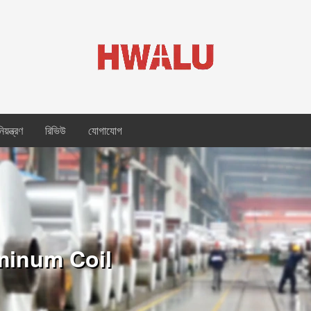
য়ন্ত্রণ
রিভিউ
যোগাযোগ
minum Coil