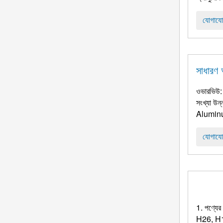
যোগাযো
সাধারণ 
ওভারভিউ: 
সংখ্যা উন
Aluminu
যোগাযো
1. পণ্যে
H26, H18, 