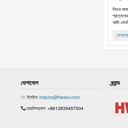
নিচের আকা
প্রত্যেকে
আমি এমনকি
যোগাযো
যোগাযোগ
ব্র্যান্ড
ইমেইল:
inquiry@hwalu.com
হোয়াটসঅ্যাপ: +8613839457004