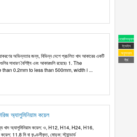
হোয়াটসঅ্যাপ
ইমেইল
অনুসন্ধান
রিয়াকরণের অভিন্নতার জন্য, বিভিন্ন দেশে প্রচলিত খাদ আকারের একটি
শীর্ষ
লির সাধারণ বৈশিষ্ট্য এবং আকারগুলি রয়েছে৷ 1.
The
e than 0.2mm to less than 500mm
,
width i
...
সিরিজ অ্যালুমিনিয়াম কয়েল
য খাদ অ্যালুমিনিয়াম কয়েল: ও, H12, H14, H24, H16,
়েল: 11.8 মি বা কুণ্ডলীকৃত, মোড়ক: স্ট্যান্ডার্ড